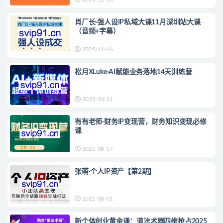
肖厂长·强人设IP私域大课11月深圳站大课
（音频+字幕）
2025-11-16
松月XLuke·AI赋能业务落地14天训练营
2025-10-31
有有老师·财务IP变现营，财务知识变现必修
课
2025-08-17
张萌·个人IP资产【第2期】
2025-08-01
新个体创业黄金课：道法术器四维抢占2025