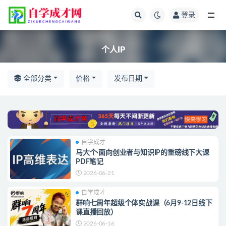
登录
全部
个人IP
全部分类
价格
发布日期
自学成才
马大个·面向创业者与知识IP的重磅线下大课
PDF笔记
2026-06-21
自学成才
群响七周年超级个体实战课（6月9-12日线下
课直播回放）
2026-06-16