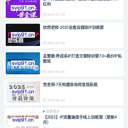
红利
2025-07-25
欣然老师·2025治愈自媒体IP训练营
2025-07-23
孟慧歌·养成系IP打造文案特训营7.0+高价IP私
教班
2025-06-26
党老师·7天构建咨询师变现系统
2025-06-24
自学成才
【2025】IP流量操盘手线上训练营（更新4
月）