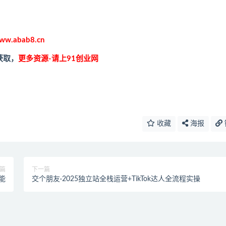
ww.abab8.cn
获取，
更多资源-请上91创业网
收藏
海报
篇
下一篇
技能
交个朋友·2025独立站全栈运营+TikTok达人全流程实操