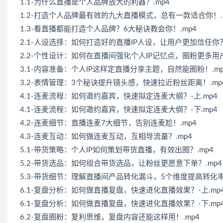
1.1-为什么直播是个人品牌放大的利器？.mp4
1.2-打造个人品牌最有效的九大直播模式，总有一款适合你！.
1.3-看直播都能打造个人品牌？6大秘诀教会你！.mp4
2.1-人设选择：如何打造好的直播IP人设，让用户更加信任你？
2.2-个性设计：如何在直播间强化个人IP记忆点，圈粉更多用户
3.1-内容准备：个人IP这样定直播分享主题，自然能圈粉！.mp
3.2-表情管理：3个秘诀提升镜头感，快速拉近粉丝距离！.mp
4.1-连麦流程：如何邀约嘉宾，快速拟定连麦大纲？-上.mp4
4.1-连麦流程：如何邀约嘉宾，快速拟定连麦大纲？-下.mp4
4.2-连麦细节：直播连麦7大细节，告别连麦尬！.mp4
4.3-连麦互动：如何做连麦互动，互相导流量？.mp4
5.1-带货策略：个人IP如何策划带货直播，有效出圈？.mp4
5.2-带货选品：如何组合带货选品，让粉丝更愿意下单？.mp4
5.3-带货细节：理解直播间产品转化漏斗，5个维度提高转化率！
6.1-复盘分析：如何做直播复盘，快速进化直播效果？-上.mp
6.1-复盘分析：如何做直播复盘，快速进化直播效果？-下.mp
6.2-复盘圈粉：复利思维，复盘内容还能这样用！.mp4