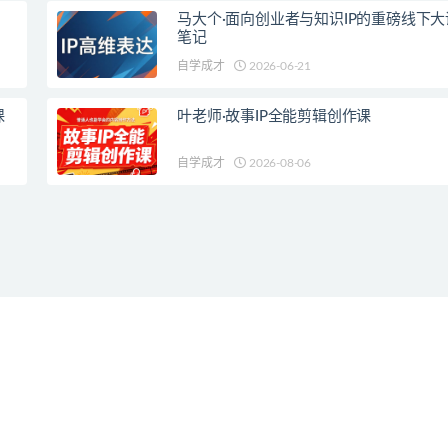
马大个·面向创业者与知识IP的重磅线下大
笔记
自学成才
2026-06-21
课
叶老师·故事IP全能剪辑创作课
自学成才
2026-08-06