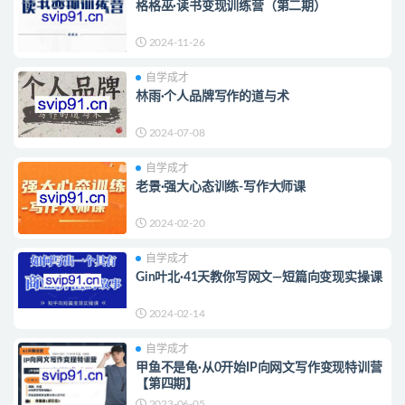
格格巫·读书变现训练营（第二期）
2024-11-26
自学成才
林雨·个人品牌写作的道与术
2024-07-08
自学成才
老景·强大心态训练-写作大师课
2024-02-20
自学成才
Gin叶北·41天教你写网文—短篇向变现实操课
2024-02-14
自学成才
甲鱼不是龟·从0开始IP向网文写作变现特训营
【第四期】
2023-06-05