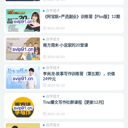
自学成才
《阿宝姐×严选副业》训练营【Plus版】12期
2023-03-05
自学成才
南方周末·小说家的20堂课
2023-02-02
自学成才
李尚龙·故事写作训练营（第五期），价值
2499元
2023-01-12
自学成才
Tina爆文写作社群课程【更新12月】
2022-12-19
自学成才