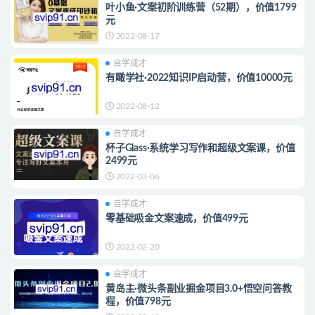
叶小鱼·文案初阶训练营（52期），价值1799
元
2022-08-17
自学成才
有瞰学社·2022知识IP启动营，价值10000元
2022-08-12
自学成才
杯子Glass·系统学习写作和超级文案课，价值
2499元
2022-03-06
自学成才
零基础吸金文案速成，价值499元
2022-02-20
自学成才
黄岛主·微头条副业掘金项目3.0+悟空问答教
程，价值798元