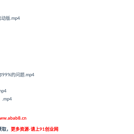
版.mp4
9%的问题.mp4
p4
.mp4
ww.abab8.cn
获取，
更多资源-请上91创业网