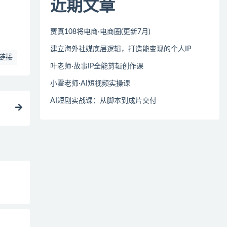
近期文章
贾真108将电商·电商圈(更新7月)
建立海外社媒底层逻辑，打造能变现的个人IP
链接
叶老师·故事IP全能剪辑创作课
小霍老师·AI短视频实操课
AI短剧实战课：从脚本到成片交付