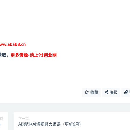
ww.abab8.cn
获取，
更多资源-请上91创业网
收藏
海报
篇
下一篇
）
AI漫剧+AI短视频大师课（更新6月）