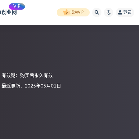
VIP
91创业网
登录
成为VIP
有效期：购买后永久有效
最近更新：2025年05月01日