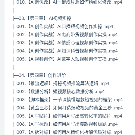
│ 010.【AI调优改】AI一键成片后如何精细化修改 .mp4
│
├─03.【第三章】 AI视频实操
│ 001.【AI创作实战】AI口播短视频创作实操 .mp4
│ 002.【AI创作实战】AI电商带货视频创作实操 .mp4
│ 003.【AI创作实战】AI情感心理视频创作实操 .mp4
│ 004.【AI创作实战】AI知识科普视频创作实操 .mp4
│ 005.【AI视频创作】AI数字人短视频创作实操 .mp4
│
├─04.【第四章】创作进阶
│ 001.【推流逻辑】揭秘视频推流算法逻辑 .mp4
│ 002.【数据分析】短视频核心数据分析 .mp4
│ 003.【脚本框架】一节课搞懂爆款短视频的框架 .mp4
│ 004.【黄金三秒】如何打造爆款视频的黄金三秒 .mp4
│ 005.【AI写贴片】如何用AI写出高转化率的贴片 .mp4
│ 006.【AI写标题】如何用AI写出爆款视频标题 .mp4
│ 007.【AI拆对标】如何用AI精细化拆解优质对标 .mp4