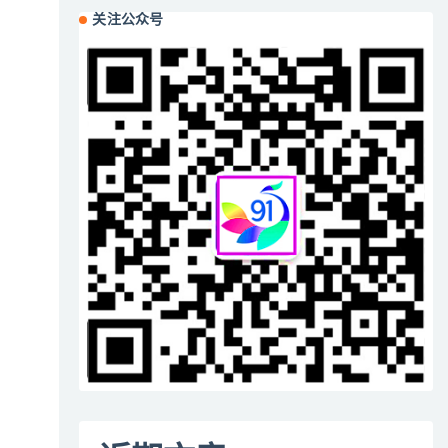
关注公众号