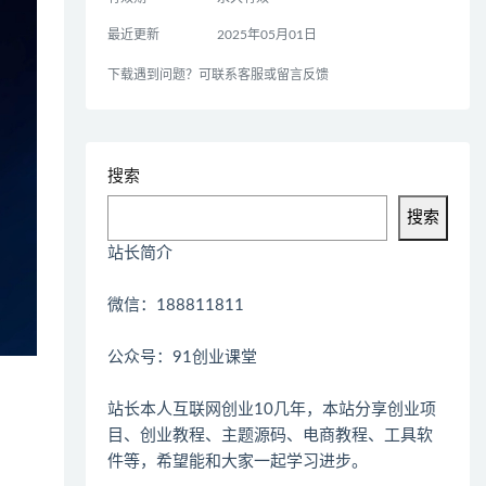
最近更新
2025年05月01日
下载遇到问题？可联系客服或留言反馈
搜索
搜索
站长简介
微信：188811811
公众号：91创业课堂
站长本人互联网创业10几年，本站分享创业项
目、创业教程、主题源码、电商教程、工具软
件等，希望能和大家一起学习进步。