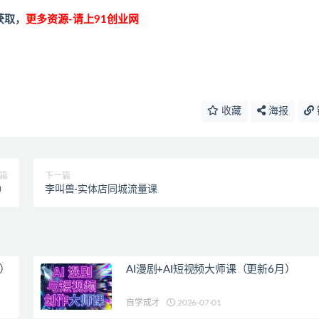
获取，
更多资源-请上91创业网
收藏
海报
篇
下一篇
）
李叫兽·实体店同城流量课
新）
AI漫剧+AI短视频大师课（更新6月）
自学成才
2026-07-01