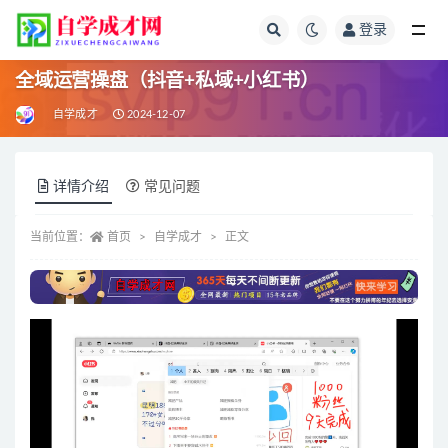
登录
全部
全域运营操盘（抖音+私域+小红书）
自学成才
2024-12-07
详情介绍
常见问题
当前位置：
首页
自学成才
正文