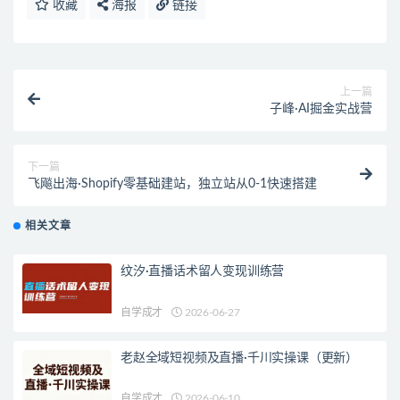
收藏
海报
链接
上一篇
子峰·AI掘金实战营
下一篇
飞飚出海·Shopify零基础建站，独立站从0-1快速搭建
相关文章
纹汐·直播话术留人变现训练营
自学成才
2026-06-27
老赵全域短视频及直播·千川实操课（更新）
自学成才
2026-06-10