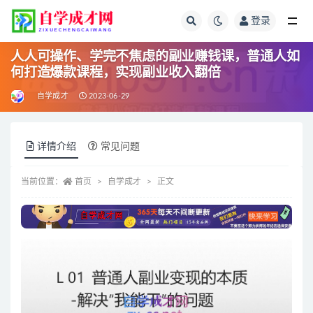
登录
全部
人人可操作、学完不焦虑的副业赚钱课，普通人如
何打造爆款课程，实现副业收入翻倍
自学成才
2023-06-29
详情介绍
常见问题
当前位置：
首页
自学成才
正文