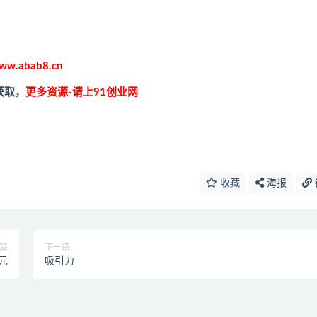
ww.abab8.cn
获取，
更多资源-请上91创业网
收藏
海报
篇
下一篇
元
吸引力