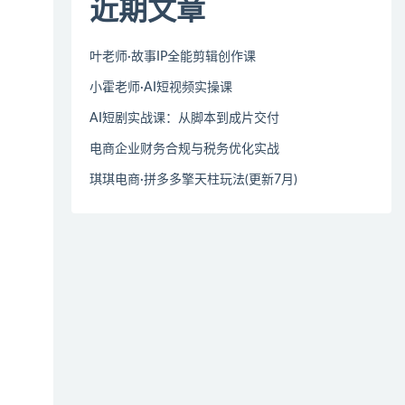
近期文章
叶老师·故事IP全能剪辑创作课
小霍老师·AI短视频实操课
AI短剧实战课：从脚本到成片交付
电商企业财务合规与税务优化实战
琪琪电商·拼多多擎天柱玩法(更新7月)