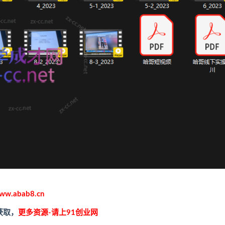
ww.abab8.cn
获取，
更多资源-请上91创业网