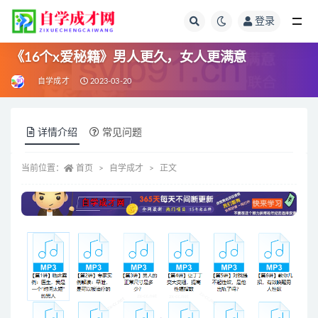
登录
全部
《16个x爱秘籍》男人更久，女人更满意
自学成才
2023-03-20
详情介绍
常见问题
当前位置：
首页
自学成才
正文