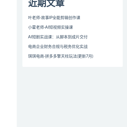
近期文章
叶老师·故事IP全能剪辑创作课
小霍老师·AI短视频实操课
AI短剧实战课：从脚本到成片交付
电商企业财务合规与税务优化实战
琪琪电商·拼多多擎天柱玩法(更新7月)