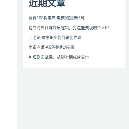
近期文章
贾真108将电商·电商圈(更新7月)
建立海外社媒底层逻辑，打造能变现的个人IP
叶老师·故事IP全能剪辑创作课
小霍老师·AI短视频实操课
AI短剧实战课：从脚本到成片交付