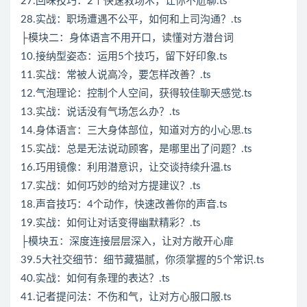
27.回味技巧：2个快速救场术，让你不尬聊.ts
28.实战：职场遭遇不公平，如何和上司沟通？.ts
├模块二：身体语言不用开口，读懂对方潜台词
10.接纳型姿态：运用5个技巧，留下好印象.ts
11.实战：常被人说高冷，要怎样改善？.ts
12.气泡理论：控制个人空间，获得较佳聊天感觉.ts
13.实战：说话没有气场怎么办？.ts
14.身体语言：三大身体部位，知道对方的小心思.ts
15.实战：总是无法说动顾客，是哪里出了问题？.ts
16.巧用镜像：利用潜意识，让交谈持续升温.ts
17.实战：如何巧妙的给对方提建议？.ts
18.声音技巧：4个动作，快速改善你的声音.ts
19.实战：如何让对话变得幽默精彩？.ts
├模块五：深度连接层层深入，让对方敞开心扉
39.5大社交细节：细节藏猫腻，你须掌握的5个常识.ts
40.实战：如何有条理的表达？.ts
41.记者提问法：不伤和气，让对方心服口服.ts