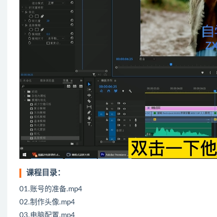
课程目录：
01.账号的准备.mp4
02.制作头像.mp4
03.电脑配置.mp4