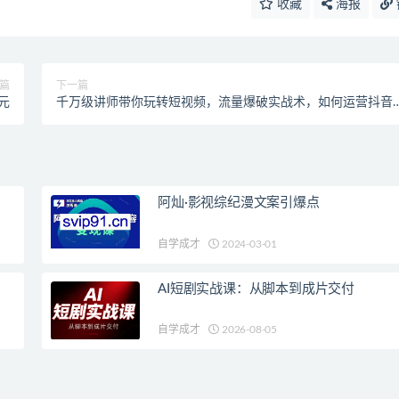
收藏
海报
篇
下一篇
元
千万级讲师带你玩转短视频，流量爆破实战术，如何运营抖音
钱
阿灿·影视综纪漫文案引爆点
自学成才
2024-03-01
AI短剧实战课：从脚本到成片交付
自学成才
2026-08-05