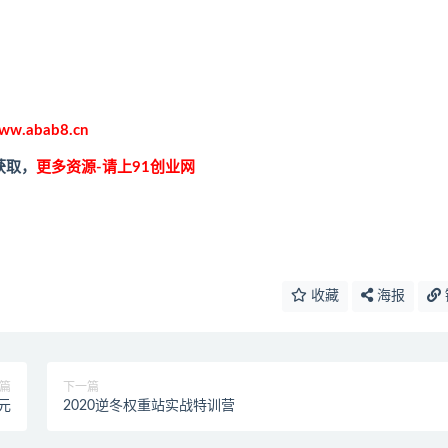
ww.abab8.cn
获取，
更多资源-请上91创业网
收藏
海报
篇
下一篇
0元
2020逆冬权重站实战特训营