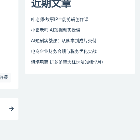
近期文章
叶老师·故事IP全能剪辑创作课
小霍老师·AI短视频实操课
AI短剧实战课：从脚本到成片交付
电商企业财务合规与税务优化实战
琪琪电商·拼多多擎天柱玩法(更新7月)
链接