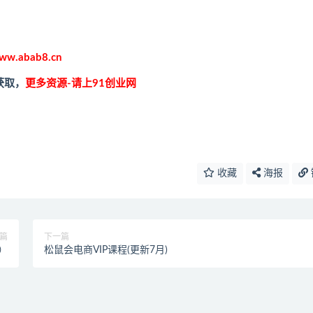
ww.abab8.cn
获取，
更多资源-请上91创业网
收藏
海报
篇
下一篇
）
松鼠会电商VIP课程(更新7月)