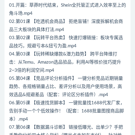
01.开篇：草莽时代结束，Shein全托管正式进入效率至上的
角斗场.mp4
02.第01课 【吃透机会商品】 拒绝盲铺！深度拆解机会商
品三大板块的具体打法.mp4
03.第02课 【玩转平台热卖】 快速打爆链接：板块专属选
品技巧，规避亏本&扭亏为盈.mp4
04.第03课 【玩转稀缺爆款&潜力趋势】 跨平台降维打
击：从Temu、Amazon选品验品，利用AI等核价技巧提升
2~3倍的利润空间.mp4
05.第04课 【竞品评论分析插件】 一键分析竞品近期销量
趋势、各规格销量占比、差评分析以及用户使用场景，高
效选品&规避差品（配套：评论区分析插件）.mp4
06.第05课 【极速找货脚本】 一键批量找1688代发厂家，
告别手动一个个低效操作！（配套：1688批量图搜商品脚
本）.mp4
07.第06课 【数据漏斗诊断】 链接低曝光、出单少？手把