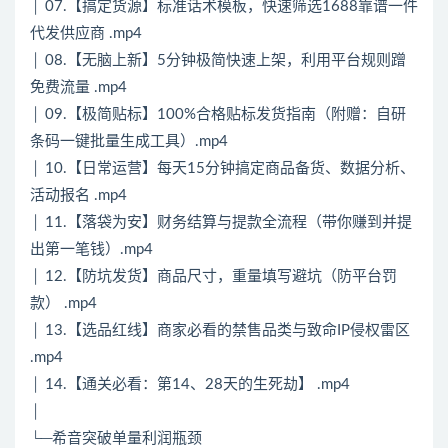
│ 07.【搞定货源】标准话术模板，快速筛选1688靠谱一件
代发供应商 .mp4
│ 08.【无脑上新】5分钟极简快速上架，利用平台规则蹭
免费流量 .mp4
│ 09.【极简贴标】100%合格贴标发货指南（附赠：自研
条码一键批量生成工具）.mp4
│ 10.【日常运营】每天15分钟搞定商品备货、数据分析、
活动报名 .mp4
│ 11.【落袋为安】财务结算与提款全流程（带你赚到并提
出第一笔钱）.mp4
│ 12.【防坑发货】商品尺寸，重量填写避坑（防平台罚
款） .mp4
│ 13.【选品红线】商家必看的禁售品类与致命IP侵权雷区
.mp4
│ 14.【通关必看：第14、28天的生死劫】 .mp4
│
└─希音突破单量利润瓶颈