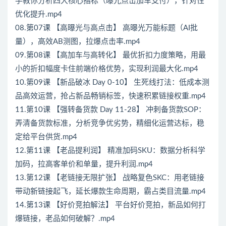
手教你分析四大核心指标（曝光点击加车支付），针对性
优化提升.mp4
08.第07课 【高曝光与高点击】 高曝光万能标题（AI批
量），高效AB测图，拉爆点击率.mp4
09.第08课 【高加车与高转化】 最优折扣力度策略，用最
小的折扣幅度卡住前端价格优势，实现利润最大化.mp4
10.第09课 【新品破冰 Day 0-10】 生死线打法：低成本测
品高效运营，抢占新品畅销标签，快速积累链接权重.mp4
11.第10课 【强转备货款 Day 11-28】 冲刺备货款SOP：
弄清备货款标准，分析竞争优劣势，精细化运营达标，稳
定给平台供货.mp4
12.第11课 【老品提利润】 精准加码SKU：数据分析科学
加码，拉高客单价和单量，提升利润.mp4
13.第12课 【老链接无限扩张】 战略复色SKC：用老链接
带动新链接起飞，延长爆款生命周期，霸占类目流量.mp4
14.第13课 【好价竞拍解法】 平台好价竞拍，新品如何打
爆链接，老品如何破解？.mp4