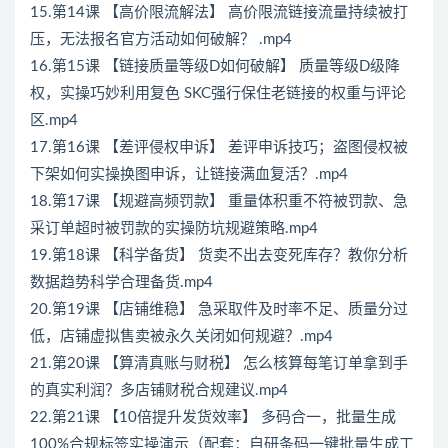
15.第14课 【高价限流解法】 高价限流链接流量持续被打
压，无法报名官方活动如何破解？ .mp4
16.第15课 【链接质量等级D如何破解】 质量等级D级降
权，实操巧妙利用复色 SKC强行保住老链接的权重与评论
区.mp4
17.第16课 【差评侵权申诉】 差评申诉技巧；盗图侵权被
下架如何实操换图申诉，让链接满血复活？.mp4
18.第17课 【规避高频罚款】 重量体积重不符被罚款、急
采订单超时被罚款的实操防坑规避策略.mp4
19.第18课 【科学备货】 货卖不出去变死库存？教你分析
数据趋势科学合理备货.mp4
20.第19课 【店铺维稳】 急采取件及时率不足、质量分过
低，店铺虚拟售卖被永久关闭如何规避？.mp4
21.第20课 【算清真账与财税】 怎么核算每笔订单拿到手
的真实利润？多店铺财税合规建议.mp4
22.第21课 【10倍提升发货效率】 多码合一，批量生成
100%合规标签实操演示（配套：自研条码一键批量生成工