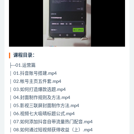
课程目录：
├─01.运营篇
│ 01.抖音账号搭建.mp4
│ 02.帐号主页五件套.mp4
│ 03.如何打造爆款选题.mp4
│ 04.封面制作规则及方法.mp4
│ 05.影视三联屏封面制作方法.mp4
│ 06.视频七大吸晴标题公式.mp4
│ 07.如何添加抖音自带流量热门配音.mp4
│ 08.如何通过短视频获得收益（上）.mp4