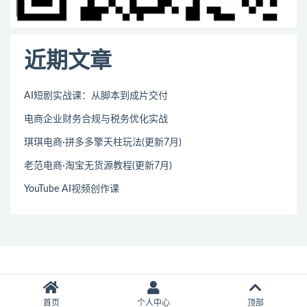
近期文章
AI短剧实战课：从脚本到成片交付
电商企业财务合规与税务优化实战
琪琪电商·拼多多擎天柱玩法(更新7月)
老范电商·淘宝无货源教程(更新7月)
YouTube AI视频创作课
首页
个人中心
顶部