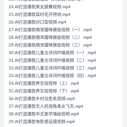
24.AI打造爆款美女跳舞视频.mp4
25.AI打造爆款延时花开特效.mp4
26.AI打造爆款对口型视频.mp4
27.AI打造爆款萌宠猫咪做饭视频（一）.mp4
28.AI打造爆款萌宠猫咪做饭视频（二）.mp4
29.AI打造爆款萌宠猫咪做饭视频（三）.mp4
30.AI打造爆款儿童古诗词吟唱视频（一）.mp4
31.AI打造爆款儿童古诗词吟唱视频（二）.mp4
32.AI打造爆款儿童古诗词吟唱视频（三）.mp4
33.AI打造爆款儿童古诗词吟唱视频（四）.mp4
34.Al打造爆款养生短视频（上）.mp4
35.Al打造爆款养生短视频（下）.mp4
36.Al打造爆款乡村治愈系视频.mp4
37.Al打造爆款无人机视角美女飞天.mp4
38.AI打造爆款中式美学墙绘视频.mp4
39.Al打造爆款电影感运镜视频.mp4