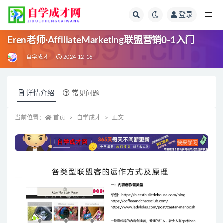
登录
全部
Eren老师·AffiliateMarketing联盟营销0-1入门
自学成才
2024-12-16
详情介绍
常见问题
当前位置：
首页
自学成才
正文