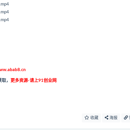
mp4
mp4
mp4
ww.abab8.cn
获取，
更多资源-请上91创业网
收藏
海报