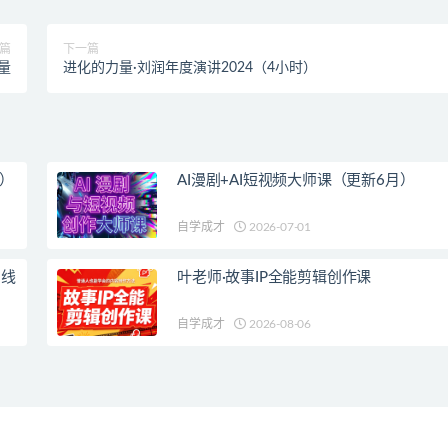
篇
下一篇
量
进化的力量·刘润年度演讲2024（4小时）
新）
AI漫剧+AI短视频大师课（更新6月）
自学成才
2026-07-01
日线
叶老师·故事IP全能剪辑创作课
自学成才
2026-08-06