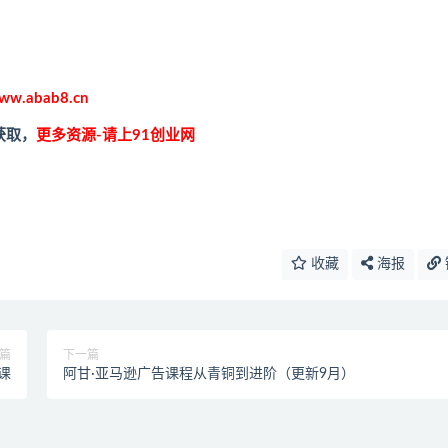
ww.abab8.cn
获取，
更多资源-请上91创业网
收藏
海报
篇
下一篇
课
阿甘·亚马逊广告课程从青铜到进阶（更新9月）