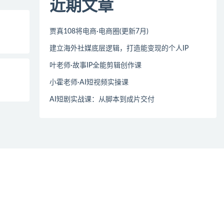
近期文章
贾真108将电商·电商圈(更新7月)
建立海外社媒底层逻辑，打造能变现的个人IP
叶老师·故事IP全能剪辑创作课
小霍老师·AI短视频实操课
AI短剧实战课：从脚本到成片交付