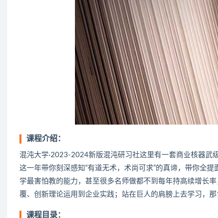
课程介绍：
混沌大学·2023-2024新版混沌研习社这里有一套商业核器武
这一年带你刻深‬感知“有道无术，术尚可求”的真谛，带你全提面
学‬最害怕教的能力，甚至很多名师做都‬不到每年持高续‬增长
覆、创新理论运用到企业实践；站在巨人的肩膀上去学习，那
课程目录：