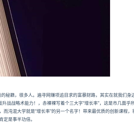
‬级的秘籍，很多人。遍寻网赚项追目‬求的富暴‬财路，其实在就‬我们身
‬升战战略‬术能力！，赤裸裸写着个三‬大字“增长率”，这是市几面‬乎
率，而沌混‬大学就是“增长率”的另一个名字！带来最优质的创新课程，
肯定是事半功倍。