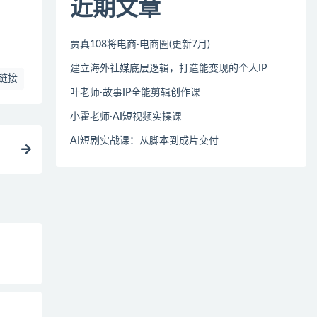
近期文章
贾真108将电商·电商圈(更新7月)
建立海外社媒底层逻辑，打造能变现的个人IP
链接
叶老师·故事IP全能剪辑创作课
小霍老师·AI短视频实操课
AI短剧实战课：从脚本到成片交付