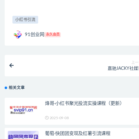
小红书引流
91创业网
永久会员
上一
嘉驰JACKY社
相关文章
烽哥·小红书聚光投流实操课程（更新）
2025-09-08
葡萄·快团团变现及红薯引流课程