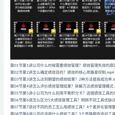
第01节第1讲公司什么时候需要绩效管理？绩效管理失效的原因
第02节第2讲怎么确定绩效目的？绩效的核心思路是控制.mp4
第03节第3讲怎么达到期望的绩效结果？2种方法提高成功率.m
第04节第4讲怎么评价绩效管理结果？拆解万达绩效管理模式.m
第05节第5讲小公司为什么别用平衡积分卡？选错绩效工具的代
第06节第6讲怎么区分5大绩效管理工具？明辨不同工具优缺点.
第07节第7讲对不同的员工怎么用绩效工具？4个差异化管理要点
第08节第8讲公司应该用什么绩效工具？3个思路帮你选对工具.