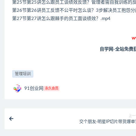
第25节第25讲怎么跟员工谈绩效反馈？管理者需自我训练的反馈
第26节第26讲员工反馈不公平时怎么谈？3步解决员工抱怨分配
第27节第27讲怎么跟棘手的员工面谈绩效？.mp4
w
自学网-全站免费
管理培训
91创业网
永久会员
上一
交个朋友·明星IP切片带货爆单