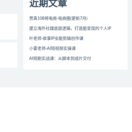
近期文章
贾真108将电商·电商圈(更新7月)
建立海外社媒底层逻辑，打造能变现的个人IP
叶老师·故事IP全能剪辑创作课
小霍老师·AI短视频实操课
AI短剧实战课：从脚本到成片交付