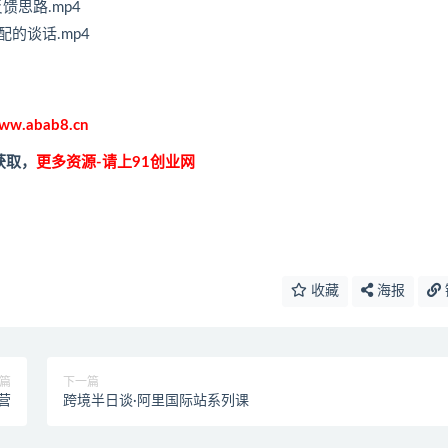
思路.mp4
的谈话.mp4
ww.abab8.cn
获取，
更多资源-请上91创业网
收藏
海报
篇
下一篇
营
跨境半日谈·阿里国际站系列课