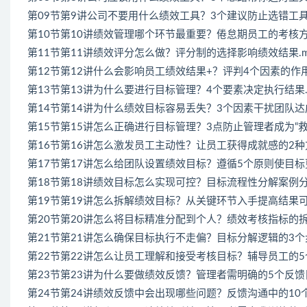
第09节第9讲公司不要用什么绩效工具？3个建议防止选错工具.
第10节第10讲绩效管理哪个环节最重要？倦怠期员工的考核方法
第11节第11讲绩效评分怎么做？评分制的选择影响绩效结果.m
第12节第12讲什么会影响员工绩效结果+？评判4个因素的作用
第13节第13讲为什么要进行目标管理？4个要素决定执行结果.
第14节第14讲为什么绩效目标容易丢失？3个因素干扰团队达成
第15节第15讲怎么正确进行目标管理？3点防止管理者成为“救
第16节第16讲怎么激发员工主动性？让员工获得成就感的2种方
第17节第17讲怎么给团队设置绩效目标？遵循5个原则使目标更
第18节第18讲绩效目标怎么实现可控？目标流程性分解案例分析
第19节第19讲怎么拆解绩效目标？从关键环节入手提高结果可控
第20节第20讲怎么将目标精准分配到个人？绩效考核指标的拆解
第21节第21讲怎么确保目标执行不走偏？目标分解逻辑的3个步
第22节第22讲怎么让员工理解和接受考核目标？辅导员工的5个
第23节第23讲为什么要做绩效反馈？管理者需明确的5个反馈目
第24节第24讲绩效反馈中会出现哪些问题？反馈沟通中的10个