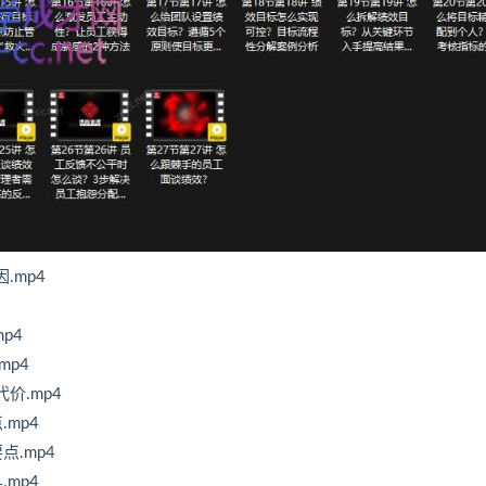
.mp4
p4
p4
价.mp4
mp4
.mp4
mp4