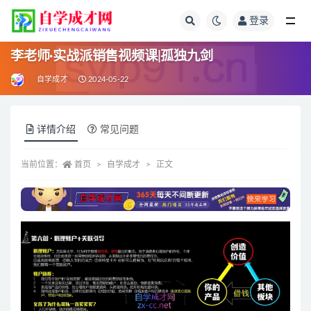
登录
全部
李老师·实战派销售视频课|孤独九剑
自学成才
2024-05-22
详情介绍
常见问题
当前位置：
首页
自学成才
正文