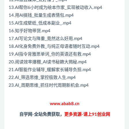
13.AI帮你6小时成为绘本作家_实现被动收入.mp4
14.用AI搞钱_批量生成表情包.mp4
15.AI生成壁纸_低成本副业_.mp4
16.知乎好物带货.mp4
17.AI写论文与降重_竟然这么好用.mp4
18.AI化身免费外教_与纯正母语者随时互动.mp4
19.AI指令背雅思单词_你的英语还有救.mp4
20.阅读效率爆棚_AI读书秘籍大揭秘.mp4
21.AI智能作业辅导_缓解家长辅导负担.mp4
22.AI_筛选思维_掌控极致人生.mp4
23.AI_周期思维_抓住时代周期新机会.mp4
www.abab8.cn
自学网-全站免费获取，
更多资源-请上91创业网