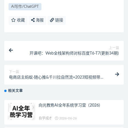
Ai写作/ChatGPT
收藏
海报
链接
上一篇
开课吧：Web全栈架构师对标百度T6-T7(更新34期)
下一篇
电商店主蚂蚁·随心推&千川拉自然流+2023短视频带货
新课
相关文章
向光教育AI全年系统学习营（2026）
自学成才
2026-06-26