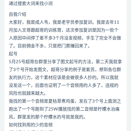
通过搜索大词来找小词
自我介绍
大家好，我是成人韦，我是老学员参加复训。我是去年11
月加入文哥跟超哥的训练营，这次参加复训是因为一些个
人原因中间停了差不多3个月没发视频，手生了完全不会做
了。目前佣金不多，只是把门票赚回来了。
起号
5月25号超哥在群里分享了图文起号的方法，第二天我就拿
了3个号开始发图文，超哥分享的例子是紫苏，想到各位群
友的执行力，这个素材应该是会被很多人抄的。所以我就
没发这一个，后面也证明了一个音频用的人多了，违规的
风险也就越来越大。
我找的第一个音频是夏枯草煮鸡蛋，发在了3个号上面测之
跑出了一个号跑到了25W播放找的第二音频是柠檬水治痛
风，群里发的那个柠檬水的号就是我的。
如何找到用的少的音频