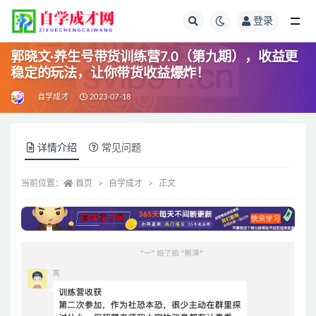
登录
全部
郭晓文·养生号带货训练营7.0（第九期），收益更
稳定的玩法，让你带货收益爆炸！
自学成才
2023-07-18
详情介绍
常见问题
当前位置：
首页
自学成才
正文