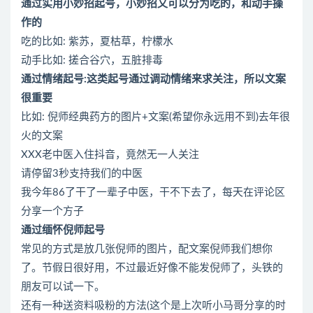
通过实用小妙招起号，小妙招又可以分为吃的，和动手操
作的
吃的比如: 紫苏，夏枯草，柠檬水
动手比如: 搓合谷穴，五脏排毒
通过情绪起号:这类起号通过调动情绪来求关注，所以文案
很重要
比如: 倪师经典药方的图片+文案(希望你永远用不到)去年很
火的文案
XXX老中医入住抖音，竟然无一人关注
请停留3秒支持我们的中医
我今年86了干了一辈子中医，干不下去了，每天在评论区
分享一个方子
通过缅怀倪师起号
常见的方式是放几张倪师的图片，配文案倪师我们想你
了。节假日很好用，不过最近好像不能发倪师了，头铁的
朋友可以试一下。
还有一种送资料吸粉的方法(这个是上次听小马哥分享的时