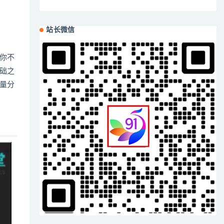
站长微信
你不
础之
量分