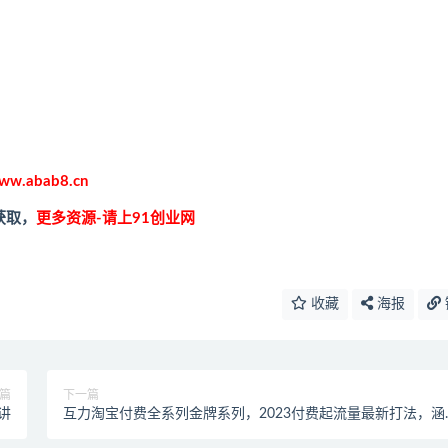
ww.abab8.cn
获取，
更多资源-请上91创业网
收藏
海报
篇
下一篇
讲
互力淘宝付费全系列金牌系列，2023付费起流量最新打法，涵
面广