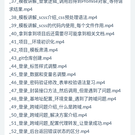
_37_模板讲解_登录逻辑_调用后得到Promise对象_等待请
求结果.mp4
_38_模板讲解_scss介绍_css预处理语法.mp4
_39_模板讲解_scss的代码内使用_每个文件作用.mp4
_40_拿到拿到项目后还需要尽可能拿到相关文档.mp4
_41_项目__环境初识化.mp4
_42_项目_模板肃清.mp4
_43_git仓库创建.mp4
_44_登录_标签样式调整.mp4
_45_登录_数据和变量名调整.mp4
_46_登录_密码验证修改_表单校验语法复习.mp4
_47_登录_封装接口方法_然后调用_但是遇到了问题.mp4
_48_登录_基地址配置_环境变量_遇到了跨域问题.mp4
_49_登录_跨域问题介绍_什么是跨域.mp4
_50_登录_跨域问题_解决方案介绍.mp4
_51_登录_跨域问题_配置代理转发_让登录成功.mp4
_52_登录_后台返回错误状态的区分.mp4