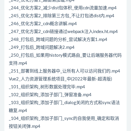
_243_优化方案1_路由懒加载.mp4
_244_优化方案2_减少dist包体积_使用cdn流量加速.mp4
_245_优化方案2_排除第三方包_不让打包进dist内.mp4
_246_优化方案2_cdn概念讲解.mp4
_247_优化方案2_cdn链接通过webpack注入index.ht.mp4
_248_打包后_跨域问题的分析_尝试解决方案1.mp4
_249_打包后_跨域问题解决2.mp4
_250_打包后_如果用history模式路由_要让后端服务器代码
支持.mp4
_251_部署到线上服务器中_让所有人可以访问我们的.mp4
Vue2_人力资源管理系统项目_中(2022年最新-超清版)
_101_组织架构_树形数据处理完毕.mp4
_102_组织架构_添加子部门_弹窗准备.mp4
_103_组织架构_添加子部门_dialog关闭的方式和sync语法
糖复.mp4
_104_组织架构_添加子部门_sync的自我使用_确定和取消
按钮关闭弹.mp4