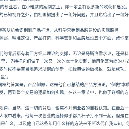
道的创业者，在小罐茶的案例之上，你一定会有很多新的收获和启发
的已知视野之外，由杜国楹提出了一组好问题，并且也给出了一组好
小罐茶从机会识别到产品打造，从科学营销到品牌建设的实现路径。
洞察、精准定位、产品打造、科学营销和品牌建设五个方面，帮你掌
们的背后都有着西方经典理论的支撑，无论是马斯洛需求论，还是科
多年里，坚持把它们做了一次又一次的本土化实践，他用化繁为简的方
多时候不要盲目地追求所谓的创新，把经典做透做极致，就是成功。
量”。
国楹的答案是，产品倒做，这是他自己总结的产品方法论，“倒做”本
发，再到整个交易的逻辑如何实现，在这一章节中，也做了详细的方
规律。当然，这一切的背后，也离不开创业者的自我认知。在最后一
人眼中看来，他每一次创业的选择似乎都八杆子打不到一起，但是在
辑是什么，以及他自己这些年用什么样的方法来不断迭代自我认知，