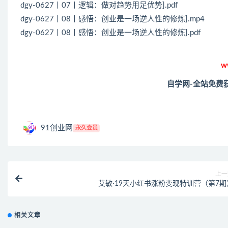
dgy-0627丨07丨逻辑：做对趋势用足优势].pdf
dgy-0627丨08丨感悟：创业是一场逆人性的修炼].mp4
dgy-0627丨08丨感悟：创业是一场逆人性的修炼].pdf
w
自学网-全站免费
91创业网
永久会员
上一
艾敏·19天小红书涨粉变现特训营（第7期
相关文章