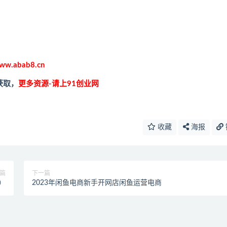
ww.abab8.cn
获取，
更多资源-请上91创业网
收藏
海报
篇
下一篇
）
2023年闲鱼电商新手开网店闲鱼运营电商