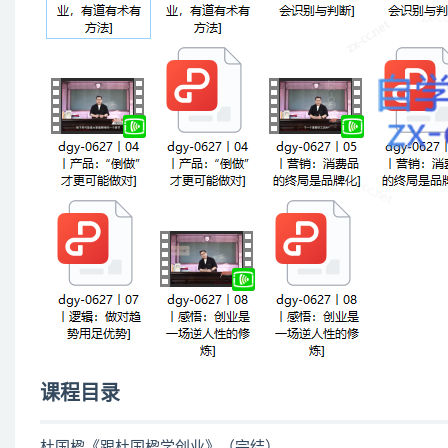
课程目录
杜国楹《跟杜国楹学创业》（完结）