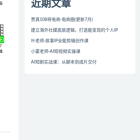
近期文章
贾真108将电商·电商圈(更新7月)
建立海外社媒底层逻辑，打造能变现的个人IP
叶老师·故事IP全能剪辑创作课
小霍老师·AI短视频实操课
AI短剧实战课：从脚本到成片交付