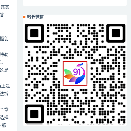
。其实
答
站长微信
握创
特勒
式，
这是
质上是
法拆
个章
选择
你都