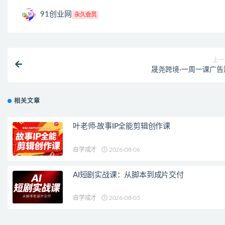
91创业网
永久会员
上一
晟尧跨境·一周一课广告
相关文章
叶老师·故事IP全能剪辑创作课
自学成才
2026-08-06
AI短剧实战课：从脚本到成片交付
自学成才
2026-08-05