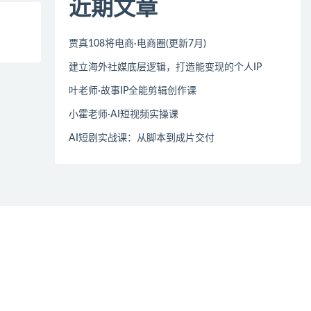
近期文章
贾真108将电商·电商圈(更新7月)
建立海外社媒底层逻辑，打造能变现的个人IP
叶老师·故事IP全能剪辑创作课
小霍老师·AI短视频实操课
AI短剧实战课：从脚本到成片交付