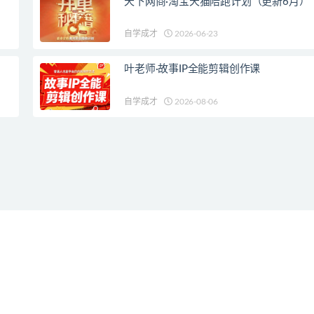
天下网商·淘宝天猫陪跑计划（更新6月）
自学成才
2026-06-23
叶老师·故事IP全能剪辑创作课
自学成才
2026-08-06