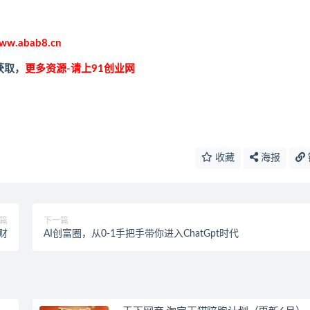
ww.abab8.cn
获取，
更多资源-请上91创业网
收藏
海报
篇
下一篇
财
AI创富圈，从0-1手把手带你进入ChatGpt时代