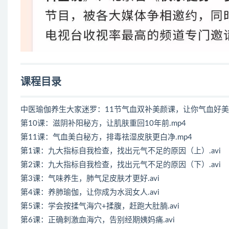
课程目录
中医瑜伽养生大家迷罗：11节气血双补美颜课，让你气血好
第10课：滋阴补阳秘方，让肌肤重回10年前.mp4
第11课：气血美白秘方，排毒祛湿皮肤更白净.mp4
第1课：九大指标自我检查，找出元气不足的原因（上）.avi
第2课：九大指标自我检查，找出元气不足的原因（下）.avi
第3课：气味养生，肺气足皮肤才更好.avi
第4课：养肺瑜伽，让你成为水润女人.avi
第5课：学会按揉气海穴+揉腹，赶跑大肚腩.avi
第6课：正确刺激血海穴，告别经期姨妈痛.avi