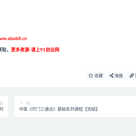
ww.abab8.cn
获取，
更多资源-请上91创业网
收藏
海报
篇
下一篇
列
中医《开门三通法》基础系列课程【完结】