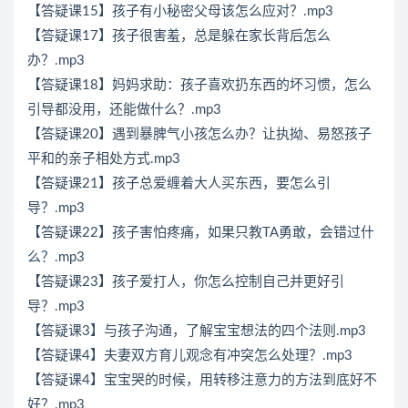
【答疑课15】孩子有小秘密父母该怎么应对？.mp3
【答疑课17】孩子很害羞，总是躲在家长背后怎么
办？.mp3
【答疑课18】妈妈求助：孩子喜欢扔东西的坏习惯，怎么
引导都没用，还能做什么？.mp3
【答疑课20】遇到暴脾气小孩怎么办？让执拗、易怒孩子
平和的亲子相处方式.mp3
【答疑课21】孩子总爱缠着大人买东西，要怎么引
导？.mp3
【答疑课22】孩子害怕疼痛，如果只教TA勇敢，会错过什
么？.mp3
【答疑课23】孩子爱打人，你怎么控制自己并更好引
导？.mp3
【答疑课3】与孩子沟通，了解宝宝想法的四个法则.mp3
【答疑课4】夫妻双方育儿观念有冲突怎么处理？.mp3
【答疑课4】宝宝哭的时候，用转移注意力的方法到底好不
好？.mp3