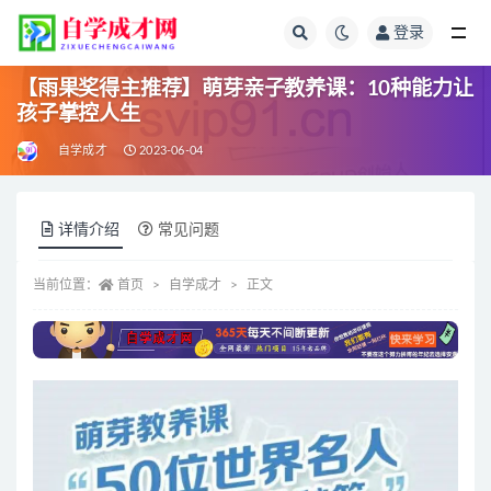
登录
全部
【雨果奖得主推荐】萌芽亲子教养课：10种能力让
孩子掌控人生
自学成才
2023-06-04
详情介绍
常见问题
当前位置：
首页
自学成才
正文