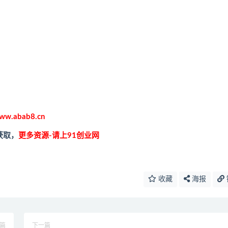
ww.abab8.cn
获取，
更多资源-请上91创业网
收藏
海报
篇
下一篇