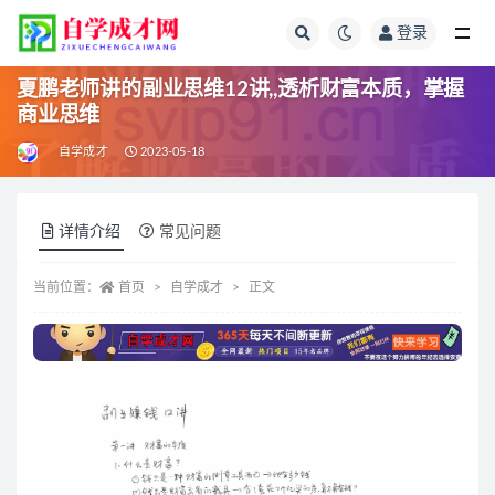
登录
全部
夏鹏老师讲的副业思维12讲,,透析财富本质，掌握
商业思维
自学成才
2023-05-18
详情介绍
常见问题
当前位置：
首页
自学成才
正文