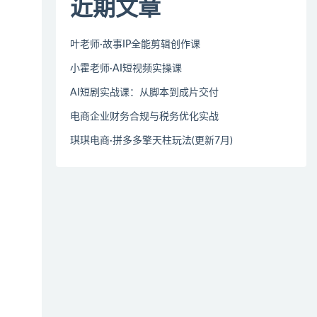
近期文章
叶老师·故事IP全能剪辑创作课
小霍老师·AI短视频实操课
AI短剧实战课：从脚本到成片交付
电商企业财务合规与税务优化实战
琪琪电商·拼多多擎天柱玩法(更新7月)