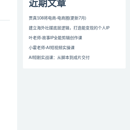
近期文章
贾真108将电商·电商圈(更新7月)
建立海外社媒底层逻辑，打造能变现的个人IP
叶老师·故事IP全能剪辑创作课
小霍老师·AI短视频实操课
AI短剧实战课：从脚本到成片交付