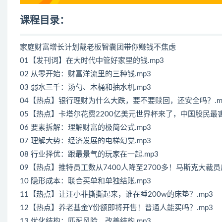
课程目录：
家庭财富增长计划戴老板智囊团带你赚钱不焦虑
01【发刊词】在大时代中管好家里的钱.mp3
02 从零开始：财富洋流里的三种钱.mp3
03 弱水三千：汤勺、木桶和抽水机.mp3
04【热点】银行理财为什么大跌，要不要赎回，还安全吗？.m
05【热点】卡塔尔花费2200亿美元世界杯来了，中国股民最害
06 要素拆解：理解财富的极简公式.mp3
07 理解大势：经济发展的电梯幻觉.mp3
08 行业择优：跟最景气的玩家在一起.mp3
09【热点】推特员工数从7400人降至2700多！马斯克大裁员
10 隐形成本：联合买单和单独结账.mp3
11【热点】让汪小菲撕撕起来，谁在睡200w的床垫？.mp3
12【热点】养老基金Y份额即将开售！普通人能买吗？.mp3
13 优化结构：匹配风险，改善结构.mp3