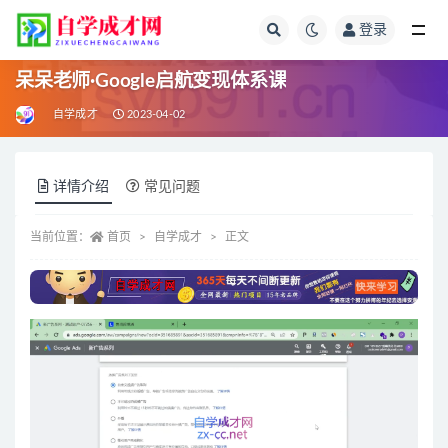
登录
全部
呆呆老师·Google启航变现体系课
自学成才
2023-04-02
详情介绍
常见问题
当前位置：
首页
自学成才
正文