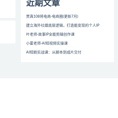
近期文章
贾真108将电商·电商圈(更新7月)
建立海外社媒底层逻辑，打造能变现的个人IP
叶老师·故事IP全能剪辑创作课
小霍老师·AI短视频实操课
AI短剧实战课：从脚本到成片交付