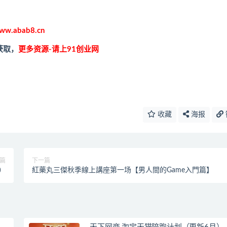
ww.abab8.cn
获取，
更多资源-请上91创业网
收藏
海报
篇
下一篇
）
紅藥丸三傑秋季線上講座第一场【男人間的Game入門篇】