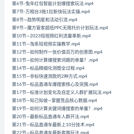
第6节-兔年红包智能计划爆搜索玩法.mp4
第7节-万相台3拖1拉新快玩法实操.mp4
第8节—趋势明星和活动引流.mp4
第9节—魔方管家超低PPC无限托价计划玩法.mp4
第10节—2023短视频红利流量革新.mp4
第11节—淘系短视频实操教学.mp4
第12节—如何制作一张价值百万的创意图.mp4
第13节—如何计算爆搜索词跟的单量？.mp4
第14节—标品精细化测图全过程.mp4
第15节—非标快速测款的2种方式.mp4
第16节—标品直通车爆搜索核心及突围.mp4
第17节—标准计划变化及自定义人群扩展玩法.mp4
第18节—知己知彼—掌握竞品核心数据.mp4
第19节—如何计算关键词爆搜索的单量？.mp4
第20节—最新标品直通车人群开法.mp4
第21节—标品直通车最新上10分技术.mp4
第22节—标品直通车最新套路玩法.mp4