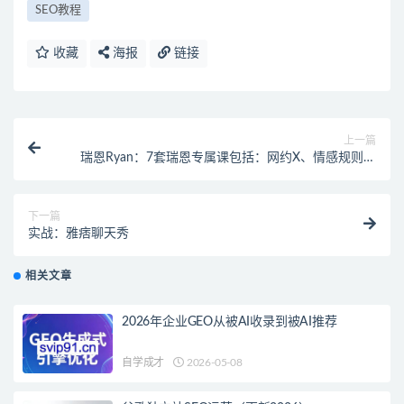
SEO教程
收藏
海报
链接
上一篇
瑞恩Ryan：7套瑞恩专属课包括：网约X、情感规则、
恋爱训练营、PURE GAME英语洋妞等
下一篇
实战：雅痞聊天秀
相关文章
2026年企业GEO从被AI收录到被AI推荐
自学成才
2026-05-08