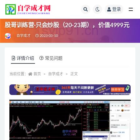
登录
全部
股哥训练营·只会炒股（20-23期），价值4999元
自学成才
2023-03-10
详情介绍
常见问题
当前位置：
首页
自学成才
正文