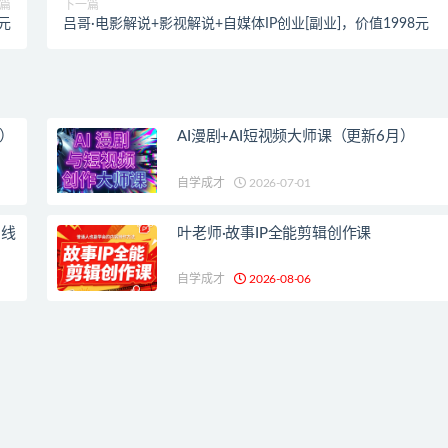
篇
下一篇
元
吕哥·电影解说+影视解说+自媒体IP创业[副业]，价值1998元
新）
AI漫剧+AI短视频大师课（更新6月）
自学成才
2026-07-01
日线
叶老师·故事IP全能剪辑创作课
自学成才
2026-08-06