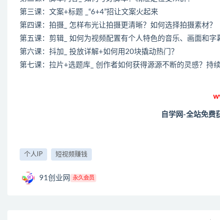
第三课：文案+标题 _“6+4”招让文案火起来
第四课：拍摄_ 怎样布光让拍摄更清晰？如何选择拍摄素材？
第五课：剪辑_ 如何为视频配置有个人特色的音乐、画面和字
第六课：抖加_ 投放详解+如何用20块撬动热门？
第七课：拉片+选题库_ 创作者如何获得源源不断的灵感？持
w
自学网-全站免费
个人IP
短视频赚钱
91创业网
永久会员