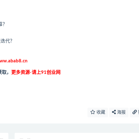
幕？
续迭代？
ww.abab8.cn
获取，
更多资源-请上91创业网
收藏
海报